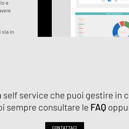
io e
avere
 sia in
 self service che puoi gestire in
uoi sempre consultare le
FAQ
oppur
CONTATTACI