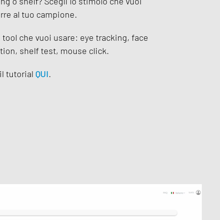
ng o shelf? Scegli lo stimolo che vuoi
rre al tuo campione.
l tool che vuoi usare: eye tracking, face
tion, shelf test, mouse click.
l tutorial
QUI
.