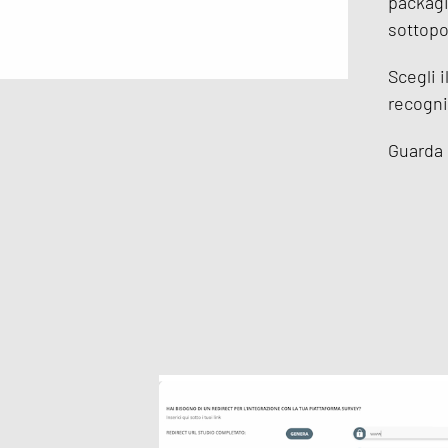
packagi
sottopo
Scegli i
recogni
Guarda i