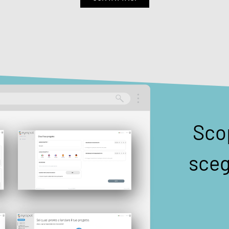
Scop
sceg