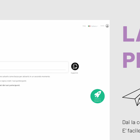
L
P
Dai la 
E’ facil