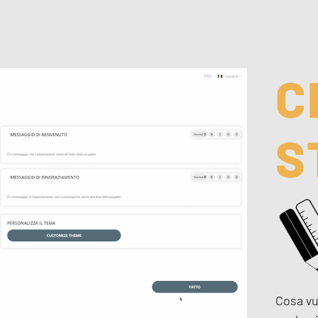
C
S
Cosa vu