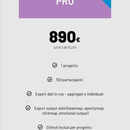
PRO
890
€
una tantum
1 progetto
150 partecipanti
Export dati in csv – aggregati o individuali
Export output visivi (heatmap, opacitymap,
clickmap, emotional output)
Stimoli inclusi per progetto: